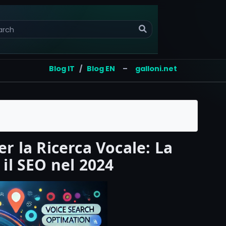
Blog IT
/
Blog EN
–
galloni.net
r la Ricerca Vocale: La
il SEO nel 2024