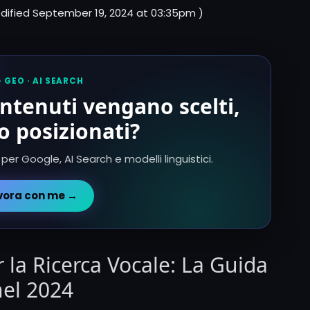
dified
September 19, 2024 at 03:35pm
)
· GEO · AI SEARCH
ontenuti vengano scelti,
o posizionati?
 per Google, AI Search e modelli linguistici.
vora con me →
la Ricerca Vocale: La Guida
nel 2024