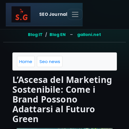
SEO Journal
Blog IT
/
Blog EN
–
galloni.net
Home
Seo news
L’Ascesa del Marketing
Sostenibile: Come i
Brand Possono
Adattarsi al Futuro
Green