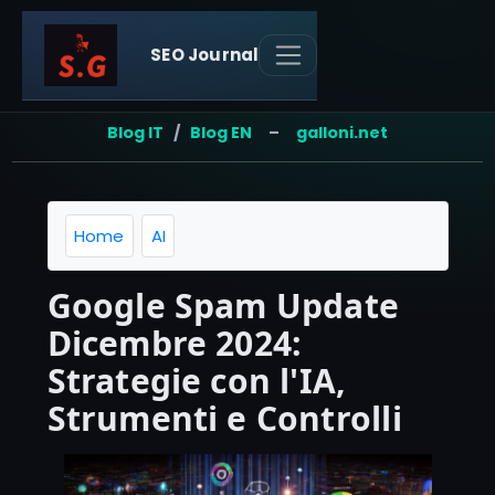
SEO Journal
Blog IT
/
Blog EN
–
galloni.net
Home
AI
Google Spam Update
Dicembre 2024:
Strategie con l'IA,
Strumenti e Controlli