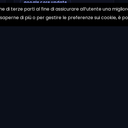
google core update
he di terze parti al fine di assicurare all’utente una migli
volatilità seo
semrush sensor
 saperne di più o per gestire le preferenze sui cookie, è p
seo 2026
trust ed entità
ai search
stefano galloni
About
Contac