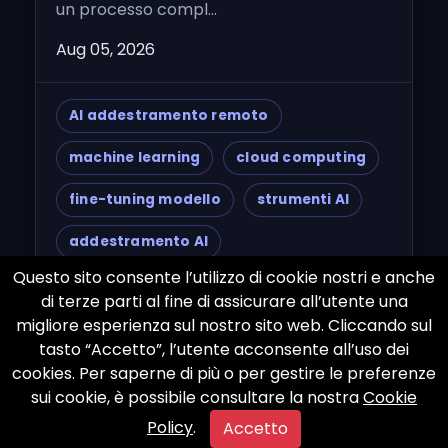
un processo compl...
Aug 05, 2026
AI addestramento remoto
machine learning
cloud computing
fine-tuning modello
strumenti AI
addestramento AI
Questo sito consente l’utilizzo di cookie nostri e anche
intelligenza artificiale
di terze parti al fine di assicurare all’utente una
migliore esperienza sul nostro sito web. Cliccando sul
collaborazione remota
dati puliti
tasto “Accetto”, l’utente acconsente all’uso dei
gestione dati
modelli linguistici
cookies. Per saperne di più o per gestire le preferenze
sui cookie, è possibile consultare la nostra
Cookie
Google Cloud
AWS
Azure
Policy
.
Accetto