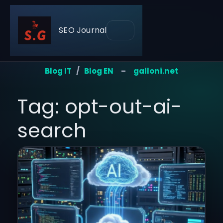
SEO Journal
Blog IT
/
Blog EN
–
galloni.net
Tag: opt-out-ai-
search