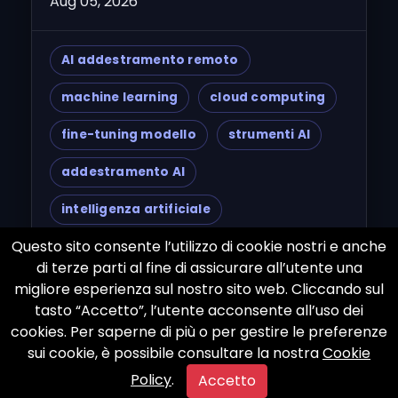
Aug 05, 2026
AI addestramento remoto
machine learning
cloud computing
fine-tuning modello
strumenti AI
addestramento AI
intelligenza artificiale
Questo sito consente l’utilizzo di cookie nostri e anche
collaborazione remota
dati puliti
di terze parti al fine di assicurare all’utente una
gestione dati
modelli linguistici
migliore esperienza sul nostro sito web. Cliccando sul
tasto “Accetto”, l’utente acconsente all’uso dei
Google Cloud
AWS
Azure
cookies. Per saperne di più o per gestire le preferenze
sui cookie, è possibile consultare la nostra
Cookie
Jupyter Notebook
Colab
Policy
.
Accetto
sviluppo AI
AI startup
AI team