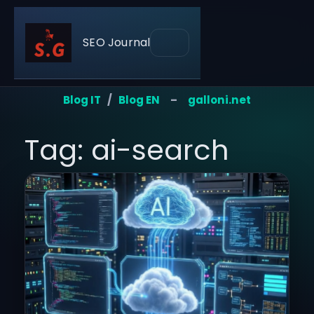
SEO Journal
Blog IT
/
Blog EN
–
galloni.net
Tag: ai-search