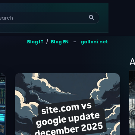
Blog IT
/
Blog EN
–
galloni.net
A