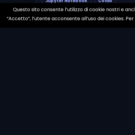
Jupyter Notebook
Colab
Questo sito consente l’utilizzo di cookie nostri e anc
sviluppo AI
AI startup
“Accetto”, l’utente acconsente all’uso dei cookies. Per
AI team
© 1998 galloni.net