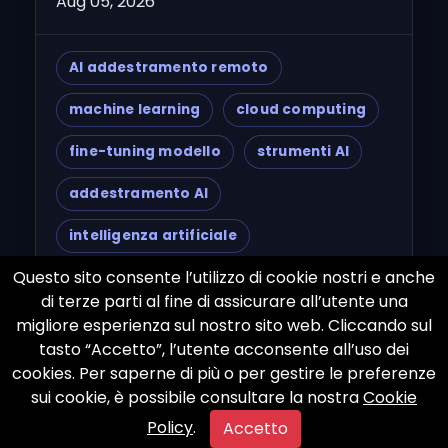
Aug 05, 2026
AI addestramento remoto
machine learning
cloud computing
fine-tuning modello
strumenti AI
addestramento AI
intelligenza artificiale
Questo sito consente l’utilizzo di cookie nostri e anche
collaborazione remota
dati puliti
di terze parti al fine di assicurare all’utente una
gestione dati
modelli linguistici
migliore esperienza sul nostro sito web. Cliccando sul
tasto “Accetto”, l’utente acconsente all’uso dei
Google Cloud
AWS
Azure
cookies. Per saperne di più o per gestire le preferenze
sui cookie, è possibile consultare la nostra
Cookie
Jupyter Notebook
Colab
Policy
.
Accetto
sviluppo AI
AI startup
AI team