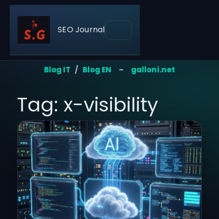
SEO Journal
Blog IT
/
Blog EN
–
galloni.net
Tag: x-visibility