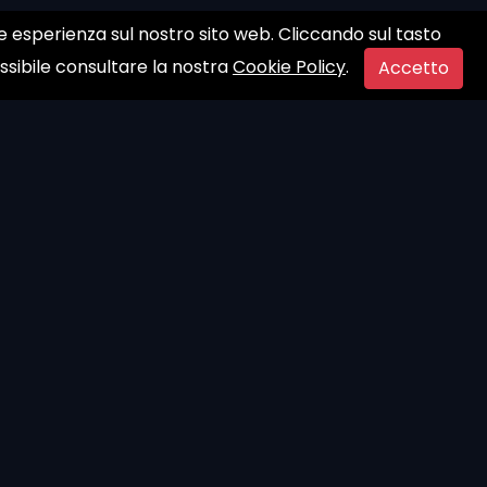
ore esperienza sul nostro sito web. Cliccando sul tasto
ossibile consultare la nostra
Cookie Policy
.
Accetto
t
Privacy Policy
Termini e Condizioni
Cookies