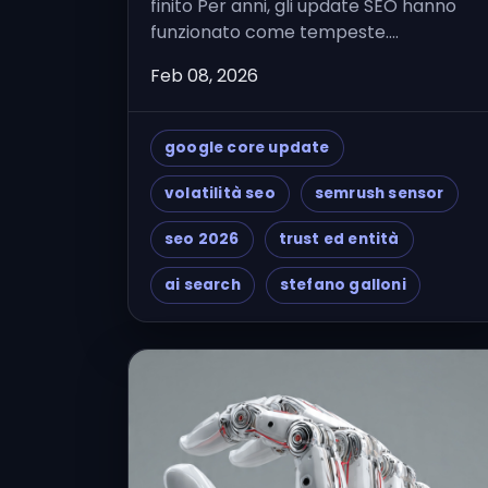
finito Per anni, gli update SEO hanno
funzionato come tempeste....
Feb 08, 2026
google core update
volatilità seo
semrush sensor
seo 2026
trust ed entità
ai search
stefano galloni