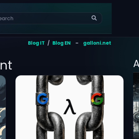
Blog IT
/
Blog EN
–
galloni.net
nt
A