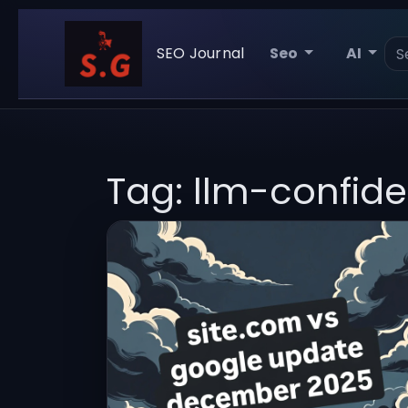
SEO Journal
Seo
AI
Tag: llm-confide