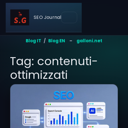
SEO Journal
Blog IT
/
Blog EN
–
galloni.net
Tag: contenuti-
ottimizzati