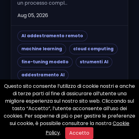
un processo compl...
Aug 05, 2026
AI addestramento remoto
machine learning
cloud computing
fine-tuning modello
strumenti AI
addestramento AI
Questo sito consente l’utilizzo di cookie nostri e anche
intelligenza artificiale
di terze parti al fine di assicurare all’utente una
migliore esperienza sul nostro sito web. Cliccando sul
collaborazione remota
dati puliti
tasto “Accetto”, l’utente acconsente all’uso dei
gestione dati
modelli linguistici
cookies. Per saperne di più o per gestire le preferenze
sui cookie, è possibile consultare la nostra
Cookie
Google Cloud
AWS
Azure
Policy
.
Accetto