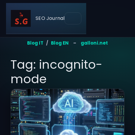
SEO Journal
Blog IT
/
Blog EN
–
galloni.net
Tag: incognito-
mode