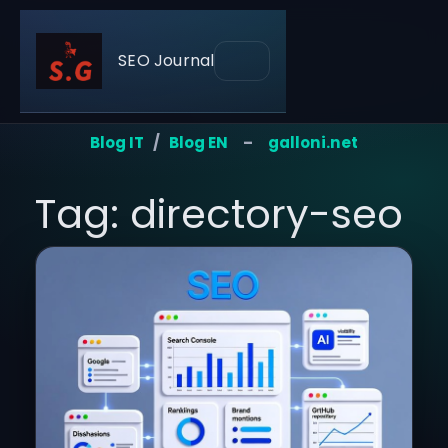
SEO Journal
Blog IT
/
Blog EN
–
galloni.net
Tag: directory-seo