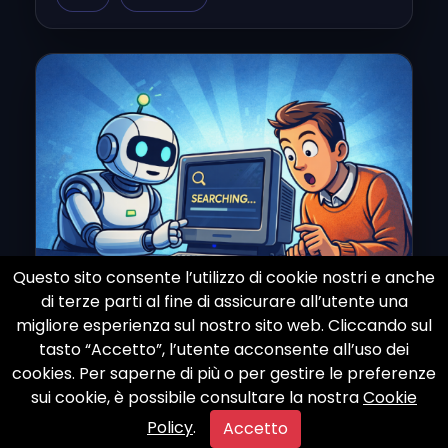
Questo sito consente l’utilizzo di cookie nostri e anche
di terze parti al fine di assicurare all’utente una
migliore esperienza sul nostro sito web. Cliccando sul
Il test di visibilità dell'IA dimostra
tasto “Accetto”, l’utente acconsente all’uso dei
che il contesto conta più del
cookies. Per saperne di più o per gestire le preferenze
previsto
sui cookie, è possibile consultare la nostra
Cookie
Un recente test di visibilit&agrave; ha
Policy
.
Accetto
confrontato le risposte basate