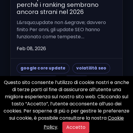
perché i ranking sembrano
ancora strani nel 2026
L&rsquo;update non &egrave; davvero
finito Per anni, gli update SEO hanno
funzionato come tempeste....
Feb 08, 2026
google core update
volatilità seo
semrush sensor
seo 2026
Questo sito consente l’utilizzo di cookie nostri e anche
di terze parti al fine di assicurare all’utente una
trust ed entità
ai search
migliore esperienza sul nostro sito web. Cliccando sul
tasto “Accetto”, l’utente acconsente all’uso dei
stefano galloni
cookies. Per saperne di più o per gestire le preferenze
sui cookie, è possibile consultare la nostra
Cookie
Policy
.
Accetto