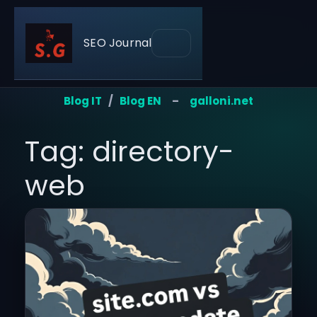
SEO Journal
Blog IT
/
Blog EN
–
galloni.net
Tag: directory-
web