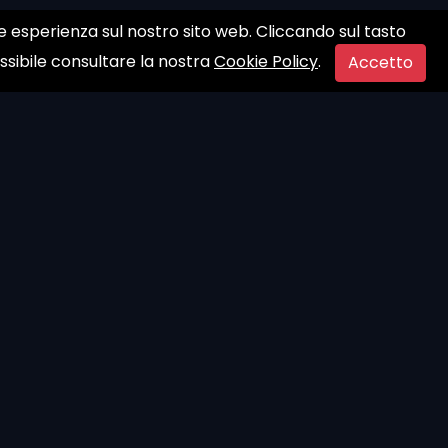
ore esperienza sul nostro sito web. Cliccando sul tasto
ossibile consultare la nostra
Cookie Policy
.
Accetto
t
Privacy Policy
Termini e Condizioni
Cookies