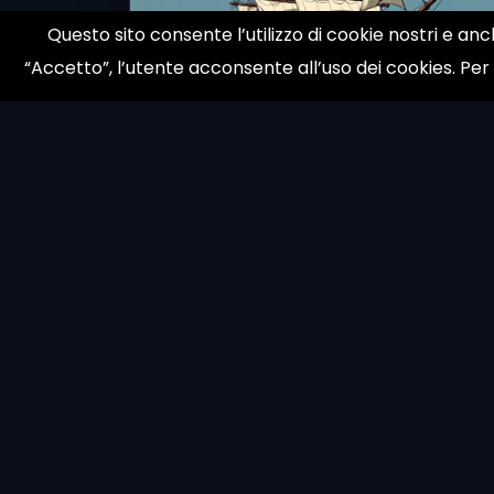
Questo sito consente l’utilizzo di cookie nostri e anc
“Accetto”, l’utente acconsente all’uso dei cookies. Per
Core Update dicembre 2025:
perché i ranking sembrano
ancora strani nel 2026
L&rsquo;update non &egrave; davvero
finito Per anni, gli update SEO hanno
© 1998 galloni.net
funzionato come tempeste....
Feb 08, 2026