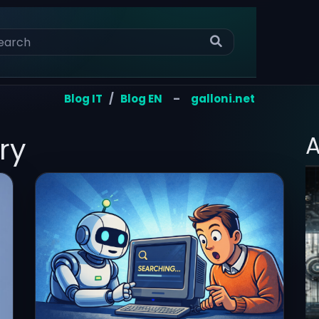
Blog IT
/
Blog EN
–
galloni.net
ry
A