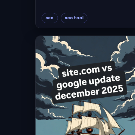
seo
seo tool