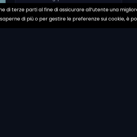
modelli Per anni la SEO &egrave; stata
he di terze parti al fine di assicurare all’utente una migli
raccontata come un&rsquo;...
 saperne di più o per gestire le preferenze sui cookie, è p
Feb 06, 2026
About
Contac