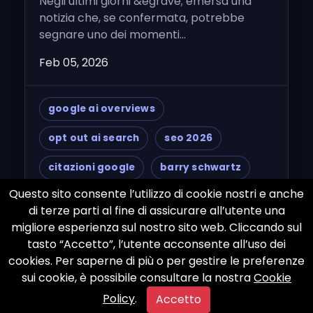
Negli ultimi giorni &egrave; emersa una
notizia che, se confermata, potrebbe
segnare uno dei momenti...
Feb 05, 2026
google ai overviews
opt out ai search
seo 2026
citazioni google
barry schwartz
Questo sito consente l’utilizzo di cookie nostri e anche
generative search
publisher rights
di terze parti al fine di assicurare all’utente una
migliore esperienza sul nostro sito web. Cliccando sul
semantic trust
stefano galloni
tasto “Accetto”, l’utente acconsente all’uso dei
cookies. Per saperne di più o per gestire le preferenze
sui cookie, è possibile consultare la nostra
Cookie
Policy
.
Accetto