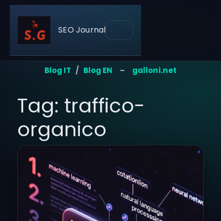
SEO Journal
Blog IT
/
Blog EN
–
galloni.net
Tag: traffico-
organico