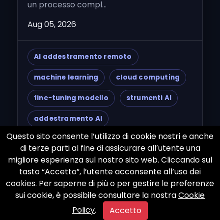
un processo compl...
Aug 05, 2026
AI addestramento remoto
machine learning
cloud computing
fine-tuning modello
strumenti AI
addestramento AI
Questo sito consente l’utilizzo di cookie nostri e anche
intelligenza artificiale
di terze parti al fine di assicurare all’utente una
migliore esperienza sul nostro sito web. Cliccando sul
collaborazione remota
dati puliti
tasto “Accetto”, l’utente acconsente all’uso dei
gestione dati
modelli linguistici
cookies. Per saperne di più o per gestire le preferenze
sui cookie, è possibile consultare la nostra
Cookie
Google Cloud
AWS
Azure
Policy
.
Accetto