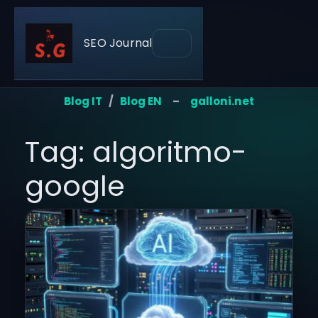
SEO Journal
Blog IT
/
Blog EN
–
galloni.net
Tag: algoritmo-
google